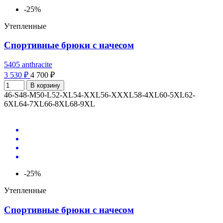
-25%
Утепленные
Спортивные брюки с начесом
5405 anthracite
3 530 ₽
4 700 ₽
В корзину
46-S
48-M
50-L
52-XL
54-XXL
56-XXXL
58-4XL
60-5XL
62-
6XL
64-7XL
66-8XL
68-9XL
-25%
Утепленные
Спортивные брюки с начесом