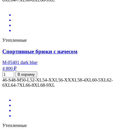
Утепленные
Спортивные брюки с начесом
M-05401 dark blue
4 800 ₽
В корзину
46-S
48-M
50-L
52-XL
54-XXL
56-XXXL
58-4XL
60-5XL
62-
6XL
64-7XL
66-8XL
68-9XL
Утепленные