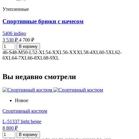
Утепленные
Спортивные брюки с начесом
5406 indigo
3 530 ₽
4 700 ₽
В корзину
46-S
48-M
50-L
52-XL
54-XXL
56-XXXL
58-4XL
60-5XL
62-
6XL
64-7XL
66-8XL
68-9XL
Вы недавно смотрели
Новое
Спортивный костюм
L-51337 light beige
8 800 ₽
В корзину