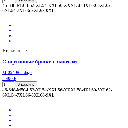
46-S
48-M
50-L
52-XL
54-XXL
56-XXXL
58-4XL
60-5XL
62-
6XL
64-7XL
66-8XL
68-9XL
Утепленные
Спортивные брюки с начесом
M-05408 indigo
5 490 ₽
В корзину
46-S
48-M
50-L
52-XL
54-XXL
56-XXXL
58-4XL
60-5XL
62-
6XL
64-7XL
66-8XL
68-9XL