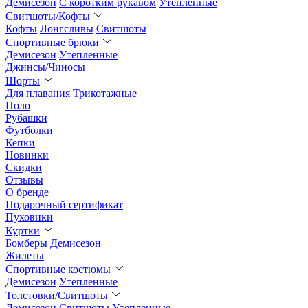
Демисезон
С коротким рукавом
Утепленные
Свитшоты/Кофты
Кофты
Лонгсливы
Свитшоты
Спортивные брюки
Демисезон
Утепленные
Джинсы/Чиносы
Шорты
Для плавания
Трикотажные
Поло
Рубашки
Футболки
Кепки
Новинки
Скидки
Отзывы
О бренде
Подарочный сертификат
Пуховики
Куртки
Бомберы
Демисезон
Жилеты
Спортивные костюмы
Демисезон
Утепленные
Толстовки/Свитшоты
Демисезон
Свитшоты
Утепленные