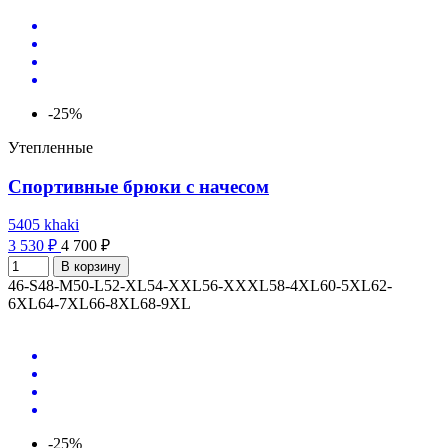
-25%
Утепленные
Спортивные брюки с начесом
5405 khaki
3 530 ₽
4 700 ₽
В корзину
46-S
48-M
50-L
52-XL
54-XXL
56-XXXL
58-4XL
60-5XL
62-
6XL
64-7XL
66-8XL
68-9XL
-25%