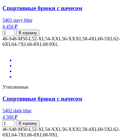
Спортивные брюки с начесом
5401 navy blue
4 450 ₽
В корзину
46-S
48-M
50-L
52-XL
54-XXL
56-XXXL
58-4XL
60-5XL
62-
6XL
64-7XL
66-8XL
68-9XL
Утепленные
Спортивные брюки с начесом
5402 dark blue
4 500 ₽
В корзину
46-S
48-M
50-L
52-XL
54-XXL
56-XXXL
58-4XL
60-5XL
62-
6XL
64-7XL
66-8XL
68-9XL