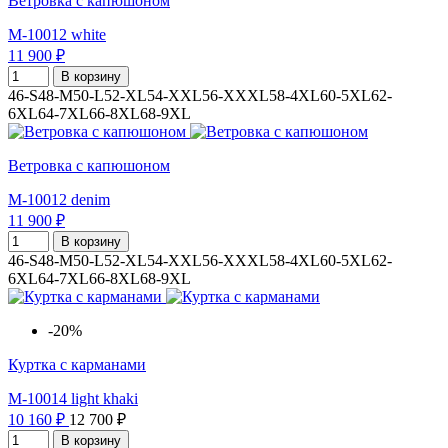
Ветровка с капюшоном
M-10012 white
11 900 ₽
В корзину
46-S
48-M
50-L
52-XL
54-XXL
56-XXXL
58-4XL
60-5XL
62-
6XL
64-7XL
66-8XL
68-9XL
Ветровка с капюшоном
M-10012 denim
11 900 ₽
В корзину
46-S
48-M
50-L
52-XL
54-XXL
56-XXXL
58-4XL
60-5XL
62-
6XL
64-7XL
66-8XL
68-9XL
-20%
Куртка с карманами
M-10014 light khaki
10 160 ₽
12 700 ₽
В корзину