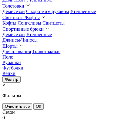
Толстовки
Демисезон
С коротким рукавом
Утепленные
Свитшоты/Кофты
Кофты
Лонгсливы
Свитшоты
Спортивные брюки
Демисезон
Утепленные
Джинсы/Чиносы
Шорты
Для плавания
Трикотажные
Поло
Рубашки
Футболки
Кепки
Фильтр
×
Фильтры
Очистить всё
ОК
Сезон
0