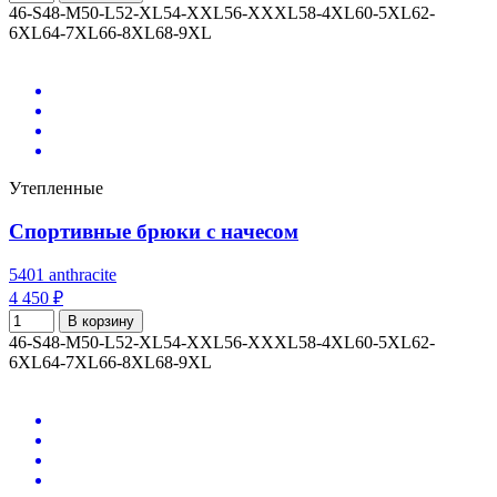
46-S
48-M
50-L
52-XL
54-XXL
56-XXXL
58-4XL
60-5XL
62-
6XL
64-7XL
66-8XL
68-9XL
Утепленные
Спортивные брюки с начесом
5401 anthracite
4 450 ₽
В корзину
46-S
48-M
50-L
52-XL
54-XXL
56-XXXL
58-4XL
60-5XL
62-
6XL
64-7XL
66-8XL
68-9XL