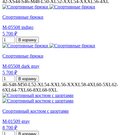
42-XS
44-S
46-M
48-L
50-XL
52-XXL
54-XXXL
56-4XL
Спортивные брюки
M-05508 indigo
5 700 ₽
В корзину
Спортивные брюки
M-05508 dark gray
5 700 ₽
В корзину
46-S
48-M
50-L
52-XL
54-XXL
56-XXXL
58-4XL
60-5XL
62-
6XL
64-7XL
66-8XL
68-9XL
Спортивный костюм с шортами
M-01509 gray
8 700 ₽
В корзину