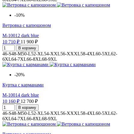
-10%
Ветровка с капюшоном
M-10012 dark blue
10 710 ₽
11 900 ₽
В корзину
46-S
48-M
50-L
52-XL
54-XXL
56-XXXL
58-4XL
60-5XL
62-
6XL
64-7XL
66-8XL
68-9XL
-20%
Куртка с карманами
M-10014 dark blue
10 160 ₽
12 700 ₽
В корзину
46-S
48-M
50-L
52-XL
54-XXL
56-XXXL
58-4XL
60-5XL
62-
6XL
64-7XL
66-8XL
68-9XL