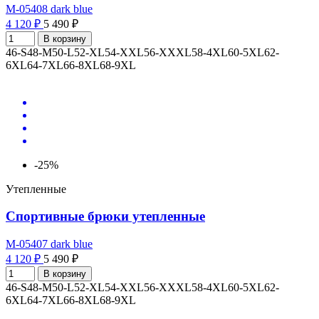
M-05408 dark blue
4 120 ₽
5 490 ₽
В корзину
46-S
48-M
50-L
52-XL
54-XXL
56-XXXL
58-4XL
60-5XL
62-
6XL
64-7XL
66-8XL
68-9XL
-25%
Утепленные
Спортивные брюки утепленные
M-05407 dark blue
4 120 ₽
5 490 ₽
В корзину
46-S
48-M
50-L
52-XL
54-XXL
56-XXXL
58-4XL
60-5XL
62-
6XL
64-7XL
66-8XL
68-9XL