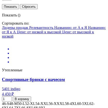
Показать
()
Сортировать по:
Лидеры продаж
Релевантность
Названию: от А к Я
Названию:
от Я к А
Цене: от низкой к высокой
Цене: от высокой к
низкой
Утепленные
Спортивные брюки с начесом
5401 indigo
4 450 ₽
В корзину
46-S
48-M
50-L
52-XL
54-XXL
56-XXXL
58-4XL
60-5XL
62-
6XL
64-7XL
66-8XL
68-9XL