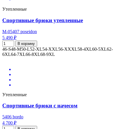
Утепленные
Спортивные брюки утепленные
M-05407 poseidon
5 490 ₽
В корзину
46-S
48-M
50-L
52-XL
54-XXL
56-XXXL
58-4XL
60-5XL
62-
6XL
64-7XL
66-8XL
68-9XL
Утепленные
Спортивные брюки с начесом
5406 bordo
4 700 ₽
В корзину