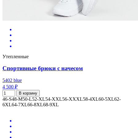
Утепленные
Спортивные брюки с начесом
5402 blue
4 500 ₽
В корзину
46-S
48-M
50-L
52-XL
54-XXL
56-XXXL
58-4XL
60-5XL
62-
6XL
64-7XL
66-8XL
68-9XL