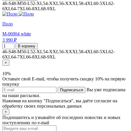
46-S
48-M
50-L
52-XL
54-XXL
56-XXXL
58-4XL
60-5XL
62-
6XL
64-7XL
66-8XL
68-9XL
Поло
M-06904 white
3 990 ₽
В корзину
46-S
48-M
50-L
52-XL
54-XXL
56-XXXL
58-4XL
60-5XL
62-
6XL
64-7XL
66-8XL
68-9XL
+
10%
Оставьте свой E-mail, чтобы получить скидку 10% на первую
покупку
Вы уже подписаны
Подписаться
на наши рассылки.
Нажимая на кнопку "Подписаться", вы даёте согласие на
обработку своих персональных данных
+
Подпишитесь и узнавайте об последних новостях и новых
поступлениях по e-mail