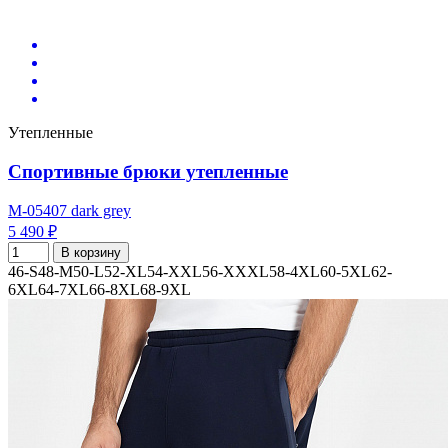
Утепленные
Спортивные брюки утепленные
M-05407 dark grey
5 490 ₽
В корзину
46-S
48-M
50-L
52-XL
54-XXL
56-XXXL
58-4XL
60-5XL
62-
6XL
64-7XL
66-8XL
68-9XL