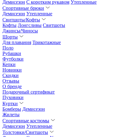
Демисезон
С коротким рукавом
Утепленные
Спортивные брюки
Демисезон
Утепленные
Свитшоты/Кофты
Кофты
Лонгсливы
Свитшоты
Джинсы/Чиносы
Шорты
Для плавания
Трикотажные
Поло
Рубашки
Футболки
Кепки
Новинки
Скидки
Отзывы
О бренде
Подарочный сертификат
Пуховики
Куртки
Бомберы
Демисезон
Жилеты
Спортивные костюмы
Демисезон
Утепленные
Толстовки/Свитшоты