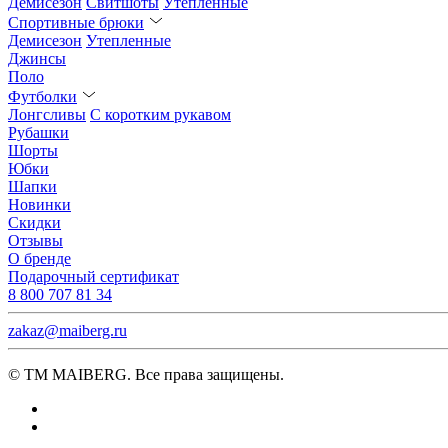
Демисезон
Свитшоты
Утепленные
Спортивные брюки
Демисезон
Утепленные
Джинсы
Поло
Футболки
Лонгсливы
С коротким рукавом
Рубашки
Шорты
Юбки
Шапки
Новинки
Скидки
Отзывы
О бренде
Подарочный сертификат
8 800 707 81 34
zakaz@maiberg.ru
© ТМ MAIBERG. Все права защищены.