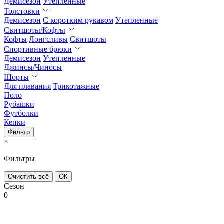
Демисезон
Утепленные
Толстовки
Демисезон
С коротким рукавом
Утепленные
Свитшоты/Кофты
Кофты
Лонгсливы
Свитшоты
Спортивные брюки
Демисезон
Утепленные
Джинсы/Чиносы
Шорты
Для плавания
Трикотажные
Поло
Рубашки
Футболки
Кепки
Фильтр
×
Фильтры
Очистить всё
ОК
Сезон
0