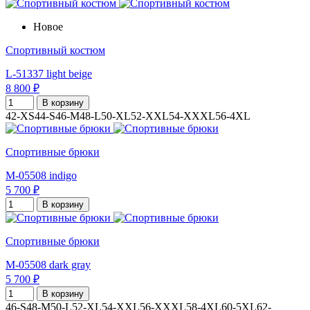
Новое
Спортивный костюм
L-51337 light beige
8 800 ₽
В корзину
42-XS
44-S
46-M
48-L
50-XL
52-XXL
54-XXXL
56-4XL
Спортивные брюки
M-05508 indigo
5 700 ₽
В корзину
Спортивные брюки
M-05508 dark gray
5 700 ₽
В корзину
46-S
48-M
50-L
52-XL
54-XXL
56-XXXL
58-4XL
60-5XL
62-