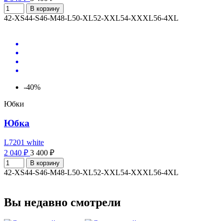
В корзину
42-XS
44-S
46-M
48-L
50-XL
52-XXL
54-XXXL
56-4XL
-40%
Юбки
Юбка
L7201 white
2 040 ₽
3 400 ₽
В корзину
42-XS
44-S
46-M
48-L
50-XL
52-XXL
54-XXXL
56-4XL
Вы недавно смотрели