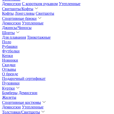
Демисезон
С коротким рукавом
Утепленные
Свитшоты/Кофты
Кофты
Лонгсливы
Свитшоты
Спортивные брюки
Демисезон
Утепленные
Джинсы/Чиносы
Шорты
Для плавания
Трикотажные
Поло
Рубашки
Футболки
Кепки
Новинки
Скидки
Отзывы
О бренде
Подарочный сертификат
Пуховики
Куртки
Бомберы
Демисезон
Жилеты
Спортивные костюмы
Демисезон
Утепленные
Толстовки/Свитшоты