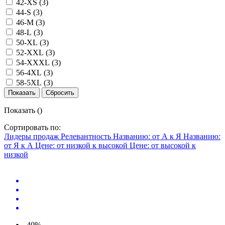
42-XS (
3
)
44-S (
3
)
46-M (
3
)
48-L (
3
)
50-XL (
3
)
52-XXL (
3
)
54-XXXL (
3
)
56-4XL (
3
)
58-5XL (
3
)
Показать
()
Сортировать по:
Лидеры продаж
Релевантность
Названию: от А к Я
Названию:
от Я к А
Цене: от низкой к высокой
Цене: от высокой к
низкой
-40%