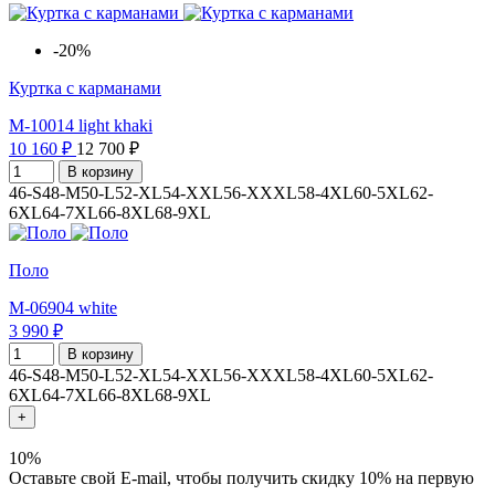
-20%
Куртка с карманами
M-10014 light khaki
10 160 ₽
12 700 ₽
В корзину
46-S
48-M
50-L
52-XL
54-XXL
56-XXXL
58-4XL
60-5XL
62-
6XL
64-7XL
66-8XL
68-9XL
Поло
M-06904 white
3 990 ₽
В корзину
46-S
48-M
50-L
52-XL
54-XXL
56-XXXL
58-4XL
60-5XL
62-
6XL
64-7XL
66-8XL
68-9XL
+
10%
Оставьте свой E-mail, чтобы получить скидку 10% на первую