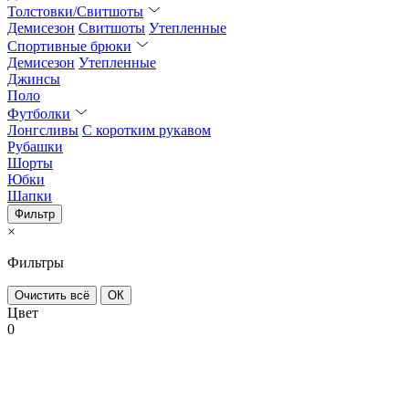
Толстовки/Свитшоты
Демисезон
Свитшоты
Утепленные
Спортивные брюки
Демисезон
Утепленные
Джинсы
Поло
Футболки
Лонгсливы
С коротким рукавом
Рубашки
Шорты
Юбки
Шапки
Фильтр
×
Фильтры
Очистить всё
ОК
Цвет
0