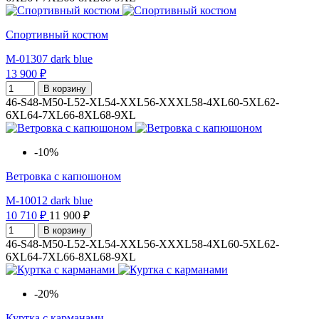
Спортивный костюм
M-01307 dark blue
13 900 ₽
В корзину
46-S
48-M
50-L
52-XL
54-XXL
56-XXXL
58-4XL
60-5XL
62-
6XL
64-7XL
66-8XL
68-9XL
-10%
Ветровка с капюшоном
M-10012 dark blue
10 710 ₽
11 900 ₽
В корзину
46-S
48-M
50-L
52-XL
54-XXL
56-XXXL
58-4XL
60-5XL
62-
6XL
64-7XL
66-8XL
68-9XL
-20%
Куртка с карманами