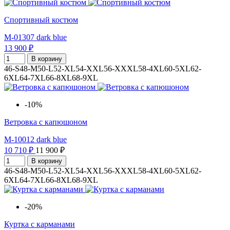
Спортивный костюм
M-01307 dark blue
13 900 ₽
В корзину
46-S
48-M
50-L
52-XL
54-XXL
56-XXXL
58-4XL
60-5XL
62-
6XL
64-7XL
66-8XL
68-9XL
-10%
Ветровка с капюшоном
M-10012 dark blue
10 710 ₽
11 900 ₽
В корзину
46-S
48-M
50-L
52-XL
54-XXL
56-XXXL
58-4XL
60-5XL
62-
6XL
64-7XL
66-8XL
68-9XL
-20%
Куртка с карманами