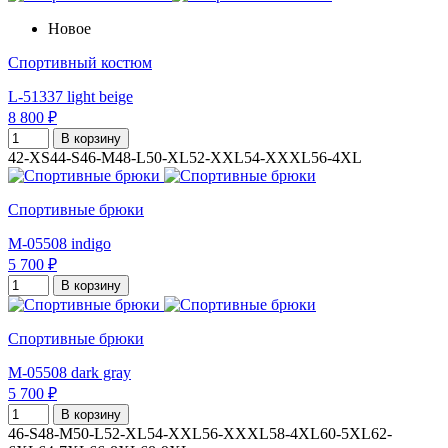
Новое
Спортивный костюм
L-51337 light beige
8 800 ₽
В корзину
42-XS
44-S
46-M
48-L
50-XL
52-XXL
54-XXXL
56-4XL
Спортивные брюки
M-05508 indigo
5 700 ₽
В корзину
Спортивные брюки
M-05508 dark gray
5 700 ₽
В корзину
46-S
48-M
50-L
52-XL
54-XXL
56-XXXL
58-4XL
60-5XL
62-