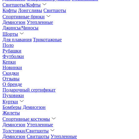
Свитшоты/Кофты
Кофты
Лонгсливы
Свитшоты
Спортивные брюки
Демисезон
Утепленные
Джинсы/Чиносы
Шорты
Для плавания
Трикотажные
Поло
Рубашки
Футболки
Кепки
Новинки
Скидки
Отзывы
О бренде
Подарочный сертификат
Пуховики
Куртки
Бомберы
Демисезон
Жилеты
Спортивные костюмы
Демисезон
Утепленные
Толстовки/Свитшоты
Демисезон
Свитшоты
Утепленные