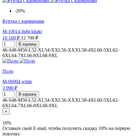
-20%
Куртка с карманами
M-10014 light khaki
10 160 ₽
12 700 ₽
В корзину
46-S
48-M
50-L
52-XL
54-XXL
56-XXXL
58-4XL
60-5XL
62-
6XL
64-7XL
66-8XL
68-9XL
Поло
M-06904 white
3 990 ₽
В корзину
46-S
48-M
50-L
52-XL
54-XXL
56-XXXL
58-4XL
60-5XL
62-
6XL
64-7XL
66-8XL
68-9XL
+
10%
Оставьте свой E-mail, чтобы получить скидку 10% на первую
покупку