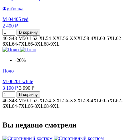
Футболка
M-04405 red
2 400 ₽
В корзину
46-S
48-M
50-L
52-XL
54-XXL
56-XXXL
58-4XL
60-5XL
62-
6XL
64-7XL
66-8XL
68-9XL
-20%
Поло
M-06201 white
3 190 ₽
3 990 ₽
В корзину
46-S
48-M
50-L
52-XL
54-XXL
56-XXXL
58-4XL
60-5XL
62-
6XL
64-7XL
66-8XL
68-9XL
Вы недавно смотрели