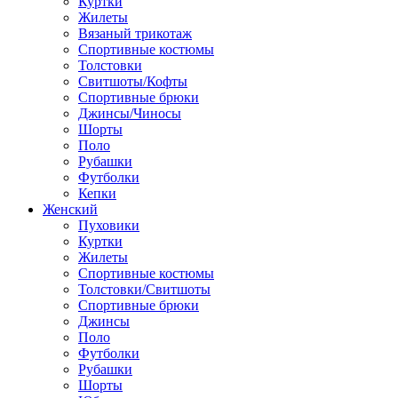
Куртки
Жилеты
Вязаный трикотаж
Спортивные костюмы
Толстовки
Свитшоты/Кофты
Спортивные брюки
Джинсы/Чиносы
Шорты
Поло
Рубашки
Футболки
Кепки
Женский
Пуховики
Куртки
Жилеты
Спортивные костюмы
Толстовки/Свитшоты
Спортивные брюки
Джинсы
Поло
Футболки
Рубашки
Шорты