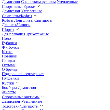
Демисезон
С коротким рукавом
Утепленные
Спортивные брюки
Демисезон
Утепленные
Свитшоты/Кофты
Кофты
Лонгсливы
Свитшоты
Джинсы/Чиносы
Шорты
Для плавания
Трикотажные
Поло
Рубашки
Футболки
Кепки
Новинки
Скидки
Отзывы
О бренде
Подарочный сертификат
Пуховики
Куртки
Бомберы
Демисезон
Жилеты
Спортивные костюмы
Демисезон
Утепленные
Толстовки/Свитшоты