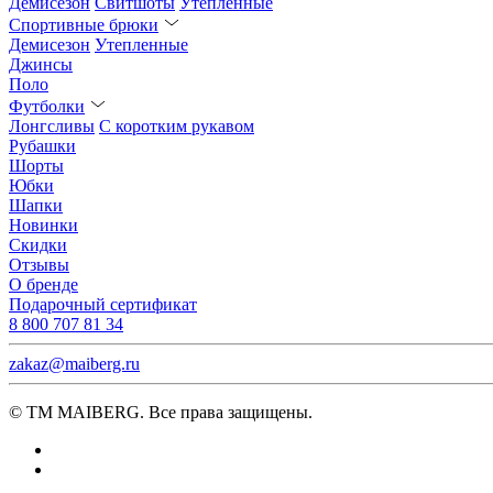
Демисезон
Свитшоты
Утепленные
Спортивные брюки
Демисезон
Утепленные
Джинсы
Поло
Футболки
Лонгсливы
С коротким рукавом
Рубашки
Шорты
Юбки
Шапки
Новинки
Скидки
Отзывы
О бренде
Подарочный сертификат
8 800 707 81 34
zakaz@maiberg.ru
© ТМ MAIBERG. Все права защищены.