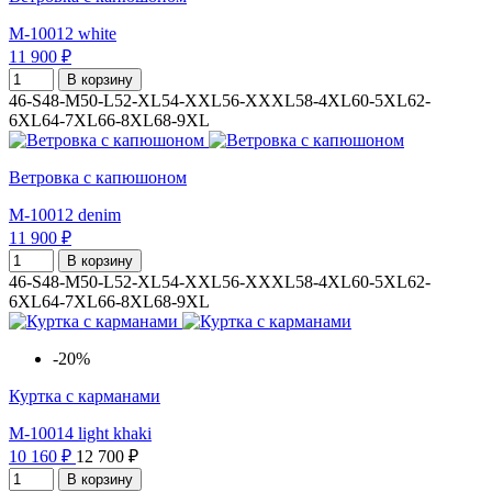
M-10012 white
11 900 ₽
В корзину
46-S
48-M
50-L
52-XL
54-XXL
56-XXXL
58-4XL
60-5XL
62-
6XL
64-7XL
66-8XL
68-9XL
Ветровка с капюшоном
M-10012 denim
11 900 ₽
В корзину
46-S
48-M
50-L
52-XL
54-XXL
56-XXXL
58-4XL
60-5XL
62-
6XL
64-7XL
66-8XL
68-9XL
-20%
Куртка с карманами
M-10014 light khaki
10 160 ₽
12 700 ₽
В корзину