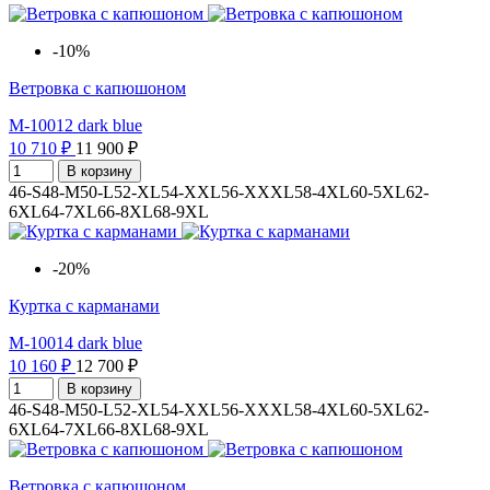
-10%
Ветровка с капюшоном
M-10012 dark blue
10 710 ₽
11 900 ₽
В корзину
46-S
48-M
50-L
52-XL
54-XXL
56-XXXL
58-4XL
60-5XL
62-
6XL
64-7XL
66-8XL
68-9XL
-20%
Куртка с карманами
M-10014 dark blue
10 160 ₽
12 700 ₽
В корзину
46-S
48-M
50-L
52-XL
54-XXL
56-XXXL
58-4XL
60-5XL
62-
6XL
64-7XL
66-8XL
68-9XL
Ветровка с капюшоном