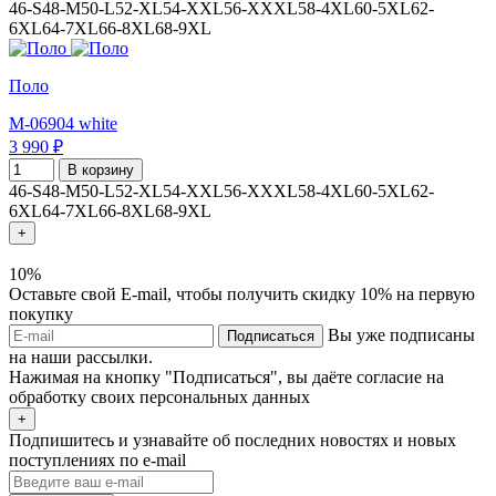
46-S
48-M
50-L
52-XL
54-XXL
56-XXXL
58-4XL
60-5XL
62-
6XL
64-7XL
66-8XL
68-9XL
Поло
M-06904 white
3 990 ₽
В корзину
46-S
48-M
50-L
52-XL
54-XXL
56-XXXL
58-4XL
60-5XL
62-
6XL
64-7XL
66-8XL
68-9XL
+
10%
Оставьте свой E-mail, чтобы получить скидку 10% на первую
покупку
Вы уже подписаны
Подписаться
на наши рассылки.
Нажимая на кнопку "Подписаться", вы даёте согласие на
обработку своих персональных данных
+
Подпишитесь и узнавайте об последних новостях и новых
поступлениях по e-mail