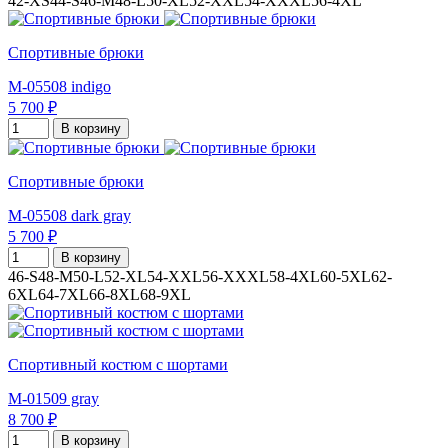
42-XS
44-S
46-M
48-L
50-XL
52-XXL
54-XXXL
56-4XL
Спортивные брюки
M-05508 indigo
5 700 ₽
В корзину
Спортивные брюки
M-05508 dark gray
5 700 ₽
В корзину
46-S
48-M
50-L
52-XL
54-XXL
56-XXXL
58-4XL
60-5XL
62-
6XL
64-7XL
66-8XL
68-9XL
Спортивный костюм с шортами
M-01509 gray
8 700 ₽
В корзину