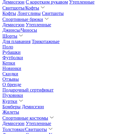
Демисезон
С коротким рукавом
Утепленные
Свитшоты/Кофты
Кофты
Лонгсливы
Свитшоты
Спортивные брюки
Демисезон
Утепленные
Джинсы/Чиносы
Шорты
Для плавания
Трикотажные
Поло
Рубашки
Футболки
Кепки
Новинки
Скидки
Отзывы
О бренде
Подарочный сертификат
Пуховики
Куртки
Бомберы
Демисезон
Жилеты
Спортивные костюмы
Демисезон
Утепленные
Толстовки/Свитшоты