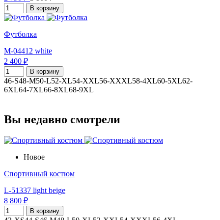
В корзину
Футболка
M-04412 white
2 400 ₽
В корзину
46-S
48-M
50-L
52-XL
54-XXL
56-XXXL
58-4XL
60-5XL
62-
6XL
64-7XL
66-8XL
68-9XL
Вы недавно смотрели
Новое
Спортивный костюм
L-51337 light beige
8 800 ₽
В корзину