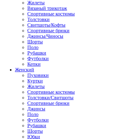
Жилеты
Вязаный трикотаж
Спортивные костюмы
Толстовки
Свитшоты/Кофты
Спортивные брюки
Джинсы/Чиносы
Шорты
Поло
Рубашки
Футболки
Кепки
Женский
Пуховики
Куртки
Жилеты
Спортивные костюмы
Толстовки/Свитшоты
Спортивные брюки
Джинсы
Поло
Футболки
Рубашки
Шорты
Юбки