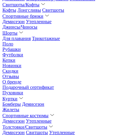
Свитшоты/Кофты
Кофты
Лонгсливы
Свитшоты
Спортивные брюки
Демисезон
Утепленные
Джинсы/Чиносы
Шорты
Для плавания
Трикотажные
Поло
Рубашки
Футболки
Кепки
Новинки
Скидки
Отзывы
О бренде
Подарочный сертификат
Пуховики
Куртки
Бомберы
Демисезон
Жилеты
Спортивные костюмы
Демисезон
Утепленные
Толстовки/Свитшоты
Демисезон
Свитшоты
Утепленные