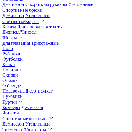
Демисезон
С коротким рукавом
Утепленные
Спортивные брюки
Демисезон
Утепленные
Свитшоты/Кофты
Кофты
Лонгсливы
Свитшоты
Джинсы/Чиносы
Шорты
Для плавания
Трикотажные
Поло
Рубашки
Футболки
Кепки
Новинки
Скидки
Отзывы
О бренде
Подарочный сертификат
Пуховики
Куртки
Бомберы
Демисезон
Жилеты
Спортивные костюмы
Демисезон
Утепленные
Толстовки/Свитшоты