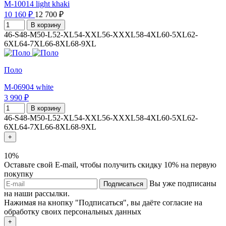
M-10014 light khaki
10 160 ₽
12 700 ₽
В корзину
46-S
48-M
50-L
52-XL
54-XXL
56-XXXL
58-4XL
60-5XL
62-
6XL
64-7XL
66-8XL
68-9XL
Поло
M-06904 white
3 990 ₽
В корзину
46-S
48-M
50-L
52-XL
54-XXL
56-XXXL
58-4XL
60-5XL
62-
6XL
64-7XL
66-8XL
68-9XL
+
10%
Оставьте свой E-mail, чтобы получить скидку 10% на первую
покупку
Вы уже подписаны
Подписаться
на наши рассылки.
Нажимая на кнопку "Подписаться", вы даёте согласие на
обработку своих персональных данных
+