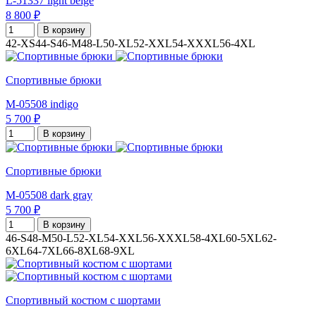
L-51337 light beige
8 800 ₽
В корзину
42-XS
44-S
46-M
48-L
50-XL
52-XXL
54-XXXL
56-4XL
Спортивные брюки
M-05508 indigo
5 700 ₽
В корзину
Спортивные брюки
M-05508 dark gray
5 700 ₽
В корзину
46-S
48-M
50-L
52-XL
54-XXL
56-XXXL
58-4XL
60-5XL
62-
6XL
64-7XL
66-8XL
68-9XL
Спортивный костюм с шортами