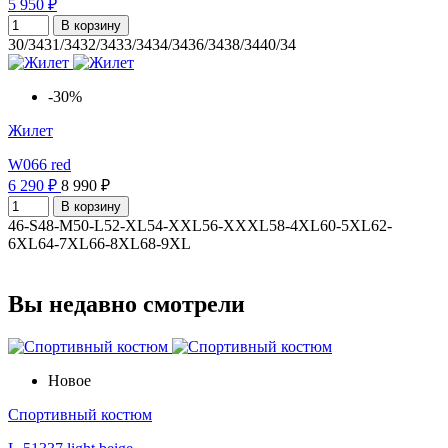
5 950 ₽
В корзину
30/34
31/34
32/34
33/34
34/34
36/34
38/34
40/34
-30%
Жилет
W066 red
6 290 ₽
8 990 ₽
В корзину
46-S
48-M
50-L
52-XL
54-XXL
56-XXXL
58-4XL
60-5XL
62-
6XL
64-7XL
66-8XL
68-9XL
Вы недавно смотрели
Новое
Спортивный костюм