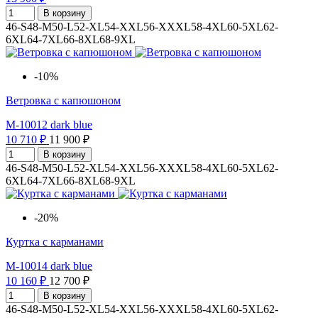
В корзину
46-S
48-M
50-L
52-XL
54-XXL
56-XXXL
58-4XL
60-5XL
62-
6XL
64-7XL
66-8XL
68-9XL
-10%
Ветровка с капюшоном
M-10012 dark blue
10 710 ₽
11 900 ₽
В корзину
46-S
48-M
50-L
52-XL
54-XXL
56-XXXL
58-4XL
60-5XL
62-
6XL
64-7XL
66-8XL
68-9XL
-20%
Куртка с карманами
M-10014 dark blue
10 160 ₽
12 700 ₽
В корзину
46-S
48-M
50-L
52-XL
54-XXL
56-XXXL
58-4XL
60-5XL
62-