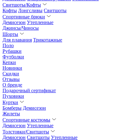
Свитшоты/Кофты
Кофты
Лонгсливы
Свитшоты
Спортивные брюки
Демисезон
Утепленные
Джинсы/Чиносы
Шорты
Для плавания
Трикотажные
Поло
Рубашки
Футболки
Кепки
Новинки
Скидки
Отзывы
О бренде
Подарочный сертификат
Пуховики
Куртки
Бомберы
Демисезон
Жилеты
Спортивные костюмы
Демисезон
Утепленные
Толстовки/Свитшоты
Демисезон
Свитшоты
Утепленные