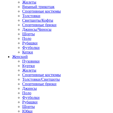
Жилеты
Вязаный трикотаж
Спортивные костюмы
Толстовки
Свитшоты/Кофты
Спортивные брюки
Джинсы/Чиносы
Шорты
Поло
Рубашки
Футболки
Кепки
Женский
Пуховики
Куртки
Жилеты
Спортивные костюмы
Толстовки/Свитшоты
Спортивные брюки
Джинсы
Поло
Футболки
Рубашки
Шорты
Юбки